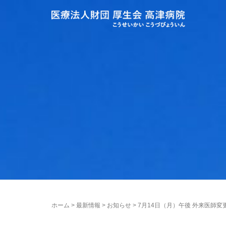
ホーム
>
最新情報
>
お知らせ
>
7月14日（月）午後 外来医師変