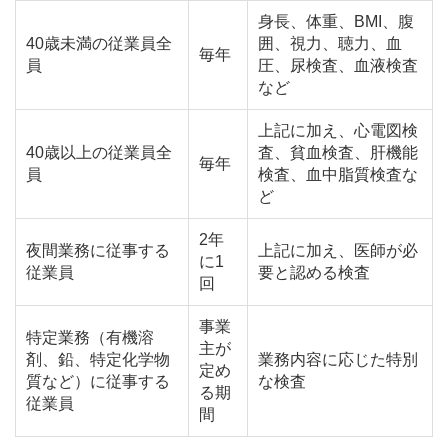
身長、体重、BMI、腹
40歳未満の従業員全
囲、視力、聴力、血
毎年
員
圧、尿検査、血液検査
など
上記に加え、心電図検
40歳以上の従業員全
査、貧血検査、肝機能
毎年
員
検査、血中脂質検査な
ど
2年
夜間業務に従事する
上記に加え、医師が必
に1
従業員
要と認める検査
回
事業
特定業務（有機溶
主が
剤、鉛、特定化学物
業務内容に応じた特別
定め
質など）に従事する
な検査
る期
従業員
間