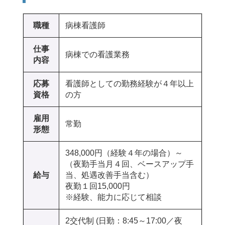
職種
病棟看護師
仕事
病棟での看護業務
内容
応募
看護師としての勤務経験が４年以上
資格
の方
雇用
常勤
形態
348,000円（経験４年の場合）～
（夜勤手当月４回、ベースアップ手
給与
当、処遇改善手当含む）
夜勤１回15,000円
※経験、能力に応じて相談
2交代制 (日勤：8:45～17:00／夜