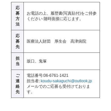
応
募
お電話の上、履歴書(写真貼付)をご持参
方
ください 随時面接に応じます。
法
応
募
医療法人財団 厚生会 高津病院
先
担
坂口、鬼塚
当
ご
電話番号:06-6761-1421
連
担当者:
koudu-sakaguchi@outlook.jp
絡
メールでのご応募も受付けておりま
先
す。