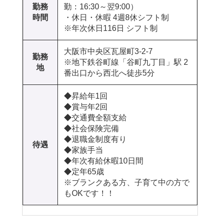
勤務
勤：16:30～翌9:00）
時間
・休日・休暇 4週8休シフト制
※年次休日116日 シフト制
大阪市中央区瓦屋町3-2-7
勤務
※地下鉄谷町線「谷町九丁目」駅 2
地
番出口から西北へ徒歩5分
◆昇給年1回
◆賞与年2回
◆交通費全額支給
◆社会保険完備
◆退職金制度有り
待遇
◆家族手当
◆年次有給休暇10日間
◆定年65歳
※ブランクある方、子育て中の方で
もOKです！！